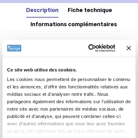
Description
Fiche technique
Informations complémentaires
Informations botaniques
Famille : Fagaceae
Genre : QUERCUS
Ce site web utilise des cookies.
Nom vernaculaire : Chêne écarlate
Les cookies nous permettent de personnaliser le contenu
Complément : 0
et les annonces, d'offrir des fonctionnalités relatives aux
Plantation de
QUERCUS coccinea
médias sociaux et d'analyser notre trafic. Nous
partageons également des informations sur l'utilisation de
Faire un trou de 4/5 fois la taille de la motte, notamment afin
notre site avec nos partenaires de médias sociaux, de
d'ameublir le sol, mettre environ un kg de corne broyée au
publicité et d'analyse, qui peuvent combiner celles-ci
fond du trou (de la nourriture pour 3 ans (!), et rajouter au-
avec d'autres informations que vous leur avez fournies
dessus 2 à 4 cm de terre. Défaire délicatement la périphérie
ou qu'ils ont collectées lors de votre utilisation de leurs
de la motte (une fourchette ça marche bien) et placer votre