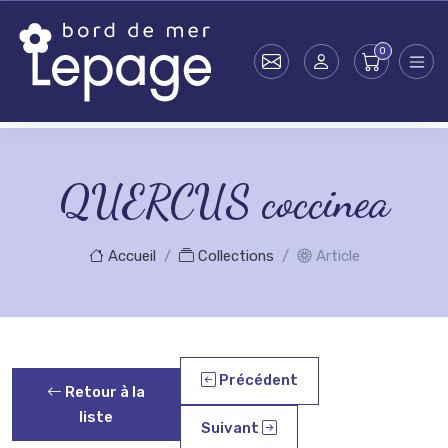
Skip to main content
QUERCUS coccinea
Accueil
Collections
Article
Précédent
Retour à la
liste
Suivant