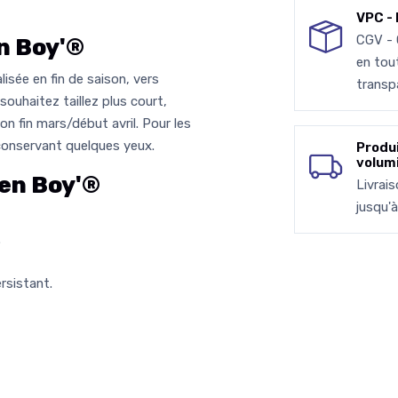
VPC - 
CGV -
n Boy'®
en tou
lisée en fin de saison, vers
transp
souhaitez taillez plus court,
on fin mars/début avril. Pour les
 conservant quelques yeux.
Produ
volum
en Boy'®
Livrai
jusqu'
.
rsistant.