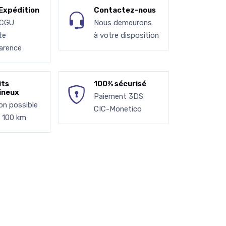
Expédition
Contactez-nous
 CGU
Nous demeurons
te
à votre disposition
arence
its
100% sécurisé
ineux
Paiement 3DS
son possible
CIC-Monetico
à 100 km