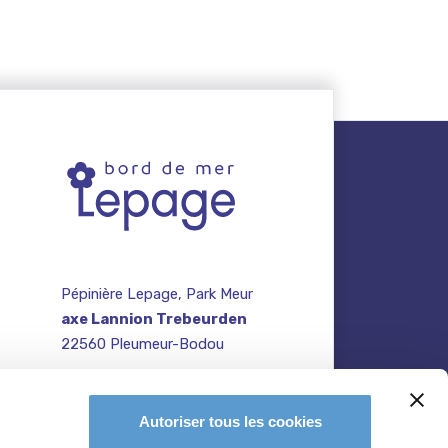
Pépinière Lepage, Park Meur
axe Lannion Trebeurden
22560 Pleumeur-Bodou
contact@pepiniere-
te
bretagne.fr
n
Autoriser tous les cookies