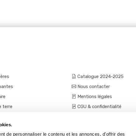
fères
Catalogue 2024-2025
pantes
Nous contacter
ire
Mentions légales
e terre
CGU & confidentialité
mes et aromatiques
Conditions générales de ven
okies.
ces
Conditions VPC - expéditio
t de personnaliser le contenu et les annonces, d'offrir des