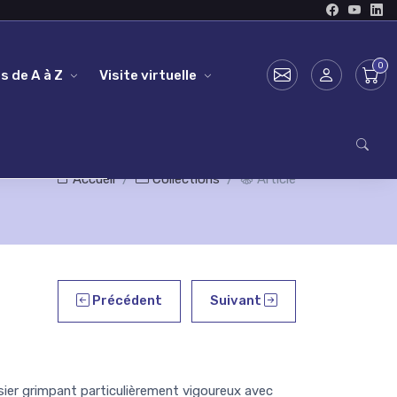
s de A à Z
Visite virtuelle
Accueil
Collections
Article
Précédent
Suivant
sier grimpant particulièrement vigoureux avec