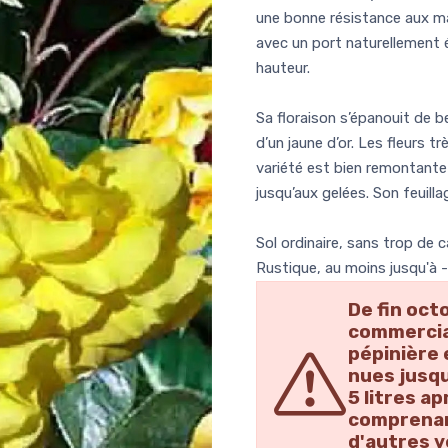
une bonne résistance aux mal
avec un port naturellement é
hauteur.
Sa floraison s’épanouit de 
d’un jaune d’or. Les fleurs 
variété est bien remontante 
jusqu’aux gelées. Son feuillag
Sol ordinaire, sans trop de 
Rustique, au moins jusqu'à 
De fin oct
commercial
pépinière 
nues jusqu
5 litres a
comprenant
d'autres v