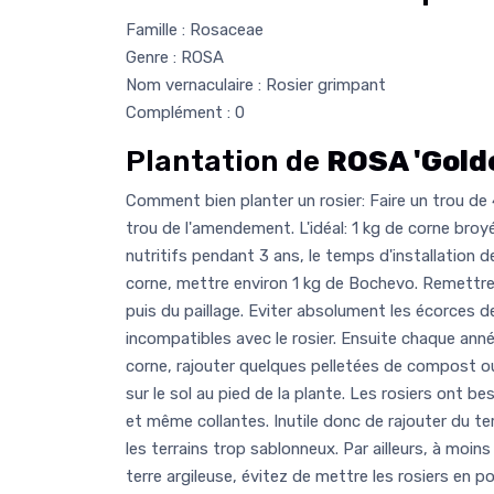
Famille : Rosaceae
Genre : ROSA
Nom vernaculaire : Rosier grimpant
Complément : 0
Plantation de
ROSA 'Gold
Comment bien planter un rosier: Faire un trou de
trou de l'amendement. L'idéal: 1 kg de corne broy
nutritifs pendant 3 ans, le temps d'installation d
corne, mettre environ 1 kg de Bochevo. Remettre d
puis du paillage. Eviter absolument les écorces de
incompatibles avec le rosier. Ensuite chaque anné
corne, rajouter quelques pelletées de compost 
sur le sol au pied de la plante. Les rosiers ont b
et même collantes. Inutile donc de rajouter du ter
les terrains trop sablonneux. Par ailleurs, à moin
terre argileuse, évitez de mettre les rosiers en p