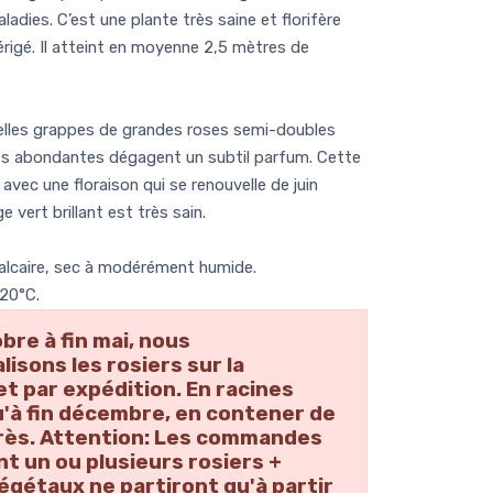
adies. C’est une plante très saine et florifère
rigé. Il atteint en moyenne 2,5 mètres de
belles grappes de grandes roses semi-doubles
très abondantes dégagent un subtil parfum. Cette
avec une floraison qui se renouvelle de juin
e vert brillant est très sain.
calcaire, sec à modérément humide.
-20°C.
obre à fin mai, nous
isons les rosiers sur la
et par expédition. En racines
'à fin décembre, en contener de
près. Attention: Les commandes
 un ou plusieurs rosiers +
égétaux ne partiront qu'à partir