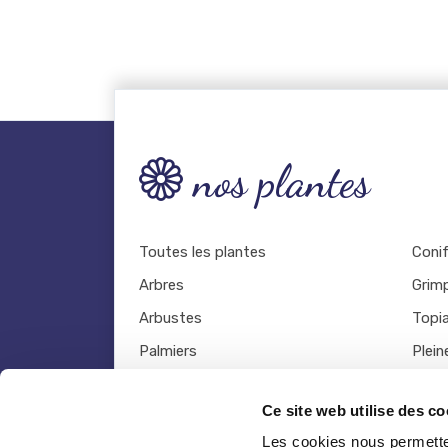
nos plantes
Toutes les plantes
Coni
Arbres
Grim
Arbustes
Topia
Palmiers
Plein
Bambous
Légu
Ce site web utilise des co
Fruitiers
Viva
Les cookies nous permetten