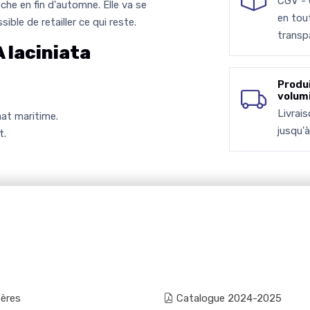
CGV -
che en fin d'automne. Elle va se
en tou
sible de retailler ce qui reste.
transp
laciniata
Produ
volum
Livrai
mat maritime.
jusqu'
t.
fères
Catalogue 2024-2025