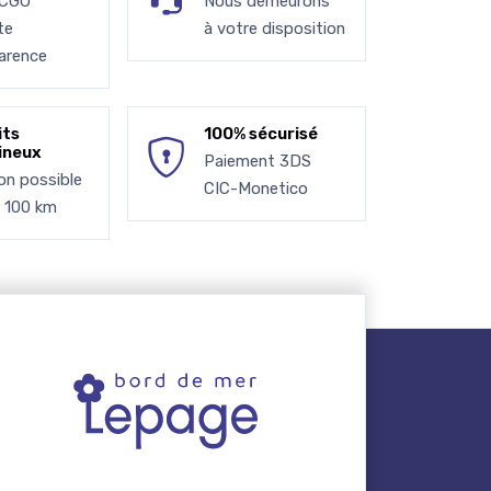
 CGU
Nous demeurons
te
à votre disposition
arence
its
100% sécurisé
ineux
Paiement 3DS
son possible
CIC-Monetico
à 100 km