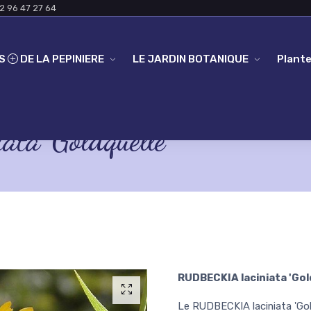
2 96 47 27 64
ES
DE LA PEPINIERE
LE JARDIN BOTANIQUE
Plante
a 'Goldquelle'
RUDBECKIA laciniata 'Gol
Le RUDBECKIA laciniata 'Gold