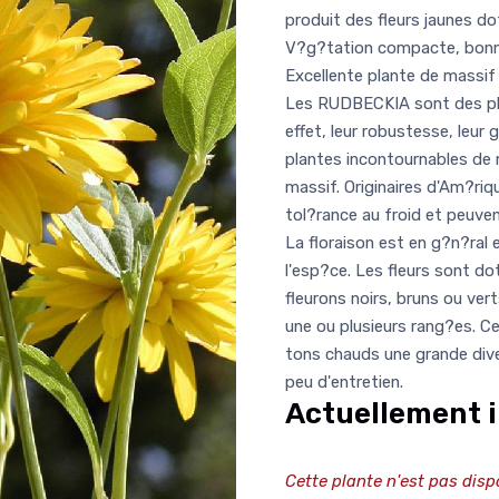
produit des fleurs jaunes d
V?g?tation compacte, bonn
Excellente plante de massif
Les RUDBECKIA sont des pla
effet, leur robustesse, leur
plantes incontournables de no
massif. Originaires d'Am?ri
tol?rance au froid et peuve
La floraison est en g?n?ral 
l'esp?ce. Les fleurs sont 
fleurons noirs, bruns ou ver
une ou plusieurs rang?es. C
tons chauds une grande dive
peu d'entretien.
Actuellement i
Cette plante n'est pas disp