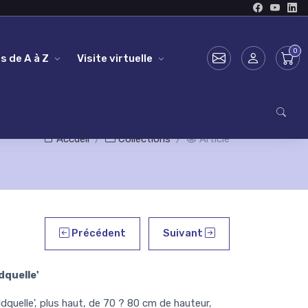
s de A à Z
Visite virtuelle
Accueil
Collections
Article
Précédent
Suivant
dquelle'
quelle', plus haut, de 70 ? 80 cm de hauteur,