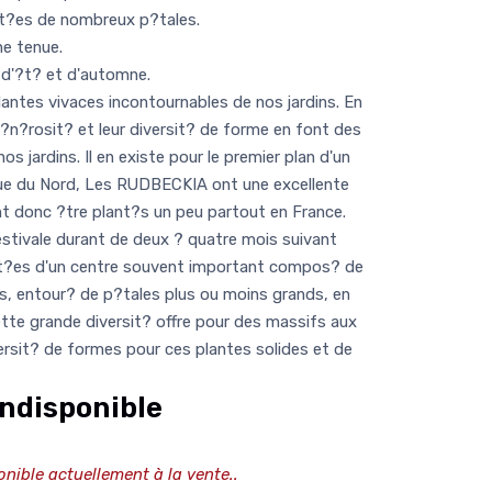
ot?es de nombreux p?tales.
e tenue.
 d'?t? et d'automne.
ntes vivaces incontournables de nos jardins. En
 g?n?rosit? et leur diversit? de forme en font des
s jardins. Il en existe pour le premier plan d'un
que du Nord, Les RUDBECKIA ont une excellente
nt donc ?tre plant?s un peu partout en France.
estivale durant de deux ? quatre mois suivant
dot?es d'un centre souvent important compos? de
ts, entour? de p?tales plus ou moins grands, en
ette grande diversit? offre pour des massifs aux
rsit? de formes pour ces plantes solides et de
ndisponible
onible actuellement à la vente..