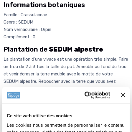
Informations botaniques
Famille : Crassulaceae
Genre : SEDUM
Nom vernaculaire : Orpin
Complément : 0
Plantation de
SEDUM alpestre
La plantation d’une vivace est une opération très simple. Faire
un trou de 2 à 3 fois la taille du pot. Ameublir au fond du trou
et venir écraser la terre meuble avec la motte de votre
SEDUM alpestre. Reboucher avec la terre que vous avez
sortie auparavant. Paillez avec 2 à 3 cm de copeau de bois ou
de paille (lin ou chanvre) afin de garder l'humidité, enrichir et
équilibrer votre sol. L’élément le plus important est d’adapter
le choix de la plante aux conditions d’exposition et de nature
Ce site web utilise des cookies.
de sol. Les plantes d’ombre à l’ombre, les plantes de terrains
Les cookies nous permettent de personnaliser le contenu
secs en terrains secs..etc..