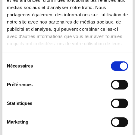
et les annonces, d'offrir des fonctionnalités relatives aux
Entretien de
SEDUM alpestre
médias sociaux et d'analyser notre trafic. Nous
partageons également des informations sur l'utilisation de
aucun entretien sinon enlever les tiges sêches des variétés
notre site avec nos partenaires de médias sociaux, de
caduques au printemps.
publicité et d'analyse, qui peuvent combiner celles-ci
Type de sol de
SEDUM alpestre
avec d'autres informations que vous leur avez fournies
ou qu'ils ont collectées lors de votre utilisation de leurs
tout type de sol.
services.
SEDUM alpestre idéal pour climat maritime.
Sélection
SEDUM alpestre supporte le vent.
Nécessaires
du
SEDUM alpestre est une plante à feuillage persistant.
consentement
SEDUM alpestre s'utilise en couvre-sol.
Préférences
Statistiques
Marketing