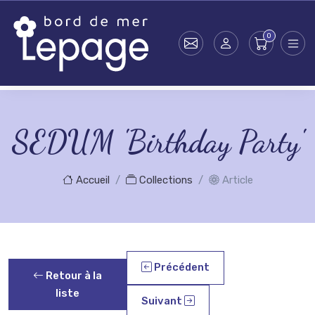
Skip to main content
SEDUM 'Birthday Party'
Accueil
Collections
Article
Précédent
Retour à la
liste
Suivant