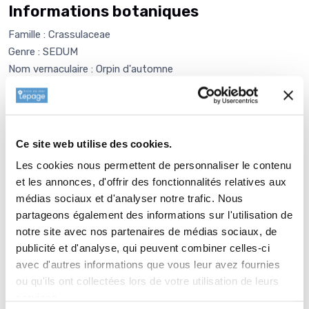
Informations botaniques
Famille : Crassulaceae
Genre : SEDUM
Nom vernaculaire : Orpin d'automne
Complément : 0
Plantation de
SEDUM 'Birthday
Party'
Ce site web utilise des cookies.
La plantation dune vivace est une opération très simple. Faire
Les cookies nous permettent de personnaliser le contenu
un trou de 2 à 3 fois la taille du pot. Ameublir au fond du trou
et les annonces, d'offrir des fonctionnalités relatives aux
et venir écraser la terre meuble avec la motte de votre
médias sociaux et d'analyser notre trafic. Nous
SEDUM 'Birthday Party'. Reboucher avec la terre que vous
partageons également des informations sur l'utilisation de
avez sortie auparavant. Paillez avec 2 à 3 cm de copeau de
notre site avec nos partenaires de médias sociaux, de
bois ou de paille (lin ou chanvre) afin de garder l'humidité,
publicité et d'analyse, qui peuvent combiner celles-ci
enrichir et équilibrer votre sol. Lélément le plus important est
avec d'autres informations que vous leur avez fournies
dadapter le choix de la plante aux conditions dexposition et
ou qu'ils ont collectées lors de votre utilisation de leurs
de nature de sol. Les plantes dombre à lombre, les plantes de
services.