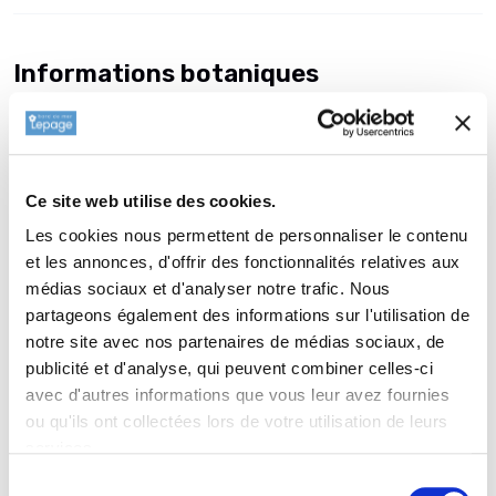
Informations botaniques
Famille : Crassulaceae
Genre : SEDUM
Nom vernaculaire : Orpin
Complément : 0
Ce site web utilise des cookies.
Les cookies nous permettent de personnaliser le contenu
Plantation de
SEDUM 'Class Act'
et les annonces, d'offrir des fonctionnalités relatives aux
La plantation d’une vivace est une opération très simple. Faire
médias sociaux et d'analyser notre trafic. Nous
un trou de 2 à 3 fois la taille du pot. Ameublir au fond du trou
partageons également des informations sur l'utilisation de
et venir écraser la terre meuble avec la motte de votre
notre site avec nos partenaires de médias sociaux, de
SEDUM 'Class Act'. Reboucher avec la terre que vous avez
publicité et d'analyse, qui peuvent combiner celles-ci
sortie auparavant. Paillez avec 2 à 3 cm de copeau de bois ou
avec d'autres informations que vous leur avez fournies
de paille (lin ou chanvre) afin de garder l'humidité, enrichir et
ou qu'ils ont collectées lors de votre utilisation de leurs
équilibrer votre sol. L’élément le plus important est d’adapter
services.
le choix de la plante aux conditions d’exposition et de nature
Sélection