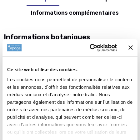
Informations complémentaires
Informations botaniques
Famille : Ranunculaceae
Genre : THALICTRUM
Nom vernaculaire : Pigamon
Ce site web utilise des cookies.
Complément : 0
Les cookies nous permettent de personnaliser le contenu
Plantation de
THALICTRUM
et les annonces, d'offrir des fonctionnalités relatives aux
aquilegifolium 'Purpureum'
médias sociaux et d'analyser notre trafic. Nous
partageons également des informations sur l'utilisation de
La plantation dune vivace est une opération très simple. Faire
notre site avec nos partenaires de médias sociaux, de
un trou de 2 à 3 fois la taille du pot. Ameublir au fond du trou
publicité et d'analyse, qui peuvent combiner celles-ci
et venir écraser la terre meuble avec la motte de votre
avec d'autres informations que vous leur avez fournies
THALICTRUM. Reboucher avec la terre que vous avez sortie
ou qu'ils ont collectées lors de votre utilisation de leurs
auparavant. Paillez avec 2 à 3 cm de copeau de bois ou de
services.