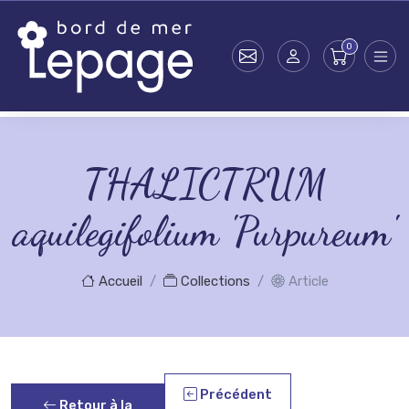
Skip to main content
THALICTRUM
aquilegifolium 'Purpureum'
Accueil
Collections
Article
Précédent
Retour à la