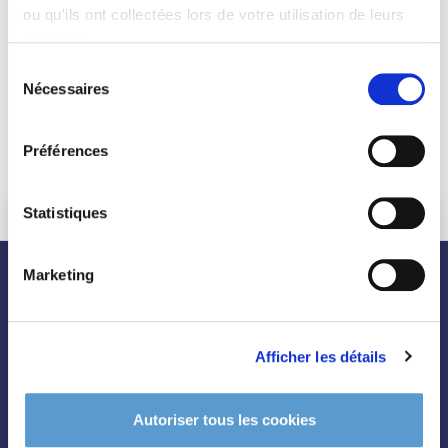
ou qu'ils ont collectées lors de votre utilisation de leurs
services.
Sélection
Nécessaires
du
consentement
ASTILBE 'Weisse Gloria'
Préférences
4,20 €
Statistiques
Marketing
nos plantes
Afficher les détails
Toutes les plantes
Arbres
Autoriser tous les cookies
Arbustes