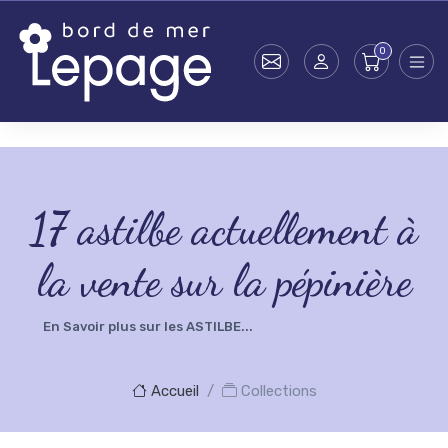
Skip to main content
testsearch - 0
17
astilbe actuellement à
la vente sur la pépinière
En Savoir plus sur les ASTILBE...
Accueil
Collections