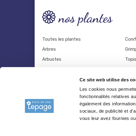
nos plantes
Toutes les plantes
Coni
Arbres
Grim
Arbustes
Topia
Palmiers
Plein
Bambous
Légu
Ce site web utilise des co
Fruitiers
Viva
Les cookies nous permetten
fonctionnalités relatives 
Hortensias
Outil
également des informations
Rosiers
sociaux, de publicité et d
vous leur avez fournies ou 