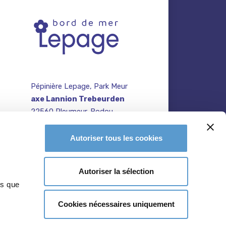
Pépinière Lepage, Park Meur
axe Lannion Trebeurden
22560 Pleumeur-Bodou
contact@pepiniere-
te
Autoriser tous les cookies
bretagne.fr
n
02 96 47 27 64
Autoriser la sélection
ns que
Cookies nécessaires uniquement