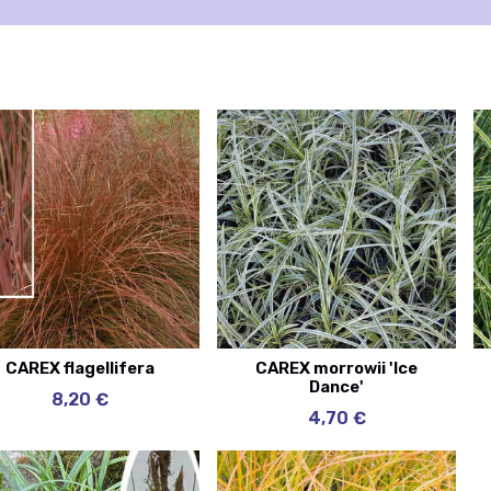
CAREX flagellifera
CAREX morrowii 'Ice
Dance'
8,20 €
4,70 €