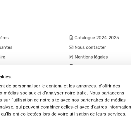
fères
Catalogue 2024-2025
pantes
Nous contacter
ire
Mentions légales
e terre
CGU & confidentialité
mes et aromatiques
Conditions générales de ven
okies.
ces
Conditions VPC - expéditio
t de personnaliser le contenu et les annonces, d'offrir des
aux médias sociaux et d'analyser notre trafic. Nous partageons
s et accessoires
 sur l'utilisation de notre site avec nos partenaires de médias
'analyse, qui peuvent combiner celles-ci avec d'autres informatio
qu'ils ont collectées lors de votre utilisation de leurs services.