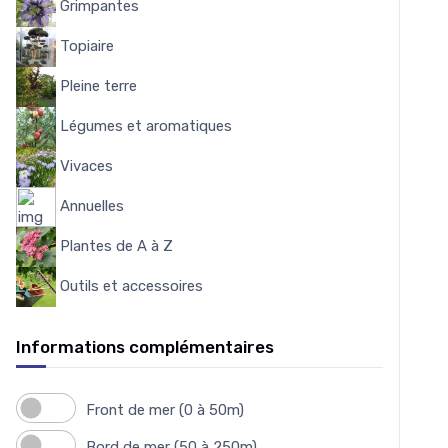
Grimpantes
162
Topiaire
15
Pleine terre
103
Légumes et aromatiques
175
Vivaces
4559
Annuelles
7
Plantes de A à Z
3950
Outils et accessoires
151
Informations complémentaires
Front de mer (0 à 50m)
Bord de mer (50 à 250m)