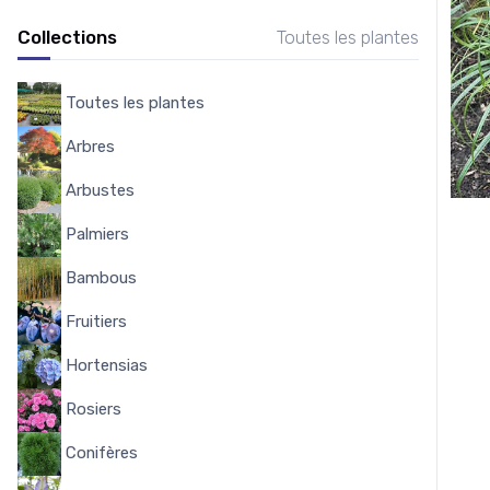
Collections
Toutes les plantes
Toutes les plantes
8144
Arbres
338
Arbustes
1644
Palmiers
58
Bambous
53
Fruitiers
348
Hortensias
284
Rosiers
322
Conifères
102