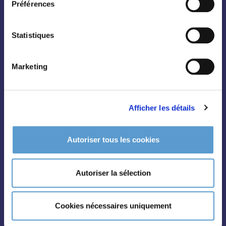
Préférences
Bambous
Fruitiers
Statistiques
Hortensias
Rosiers
Marketing
Afficher les détails
Autoriser tous les cookies
Conifères
Grimpantes
Autoriser la sélection
Topiaire
Pleine terre
Cookies nécessaires uniquement
Légumes et aromatiques
Vivaces