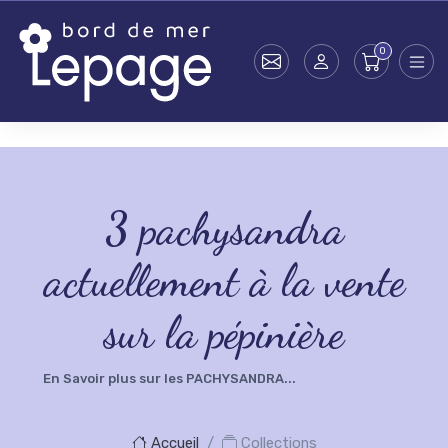
Skip to main content
testsearch - 0
3
pachysandra
actuellement à la vente
sur la pépinière
En Savoir plus sur les PACHYSANDRA...
Accueil
Collections