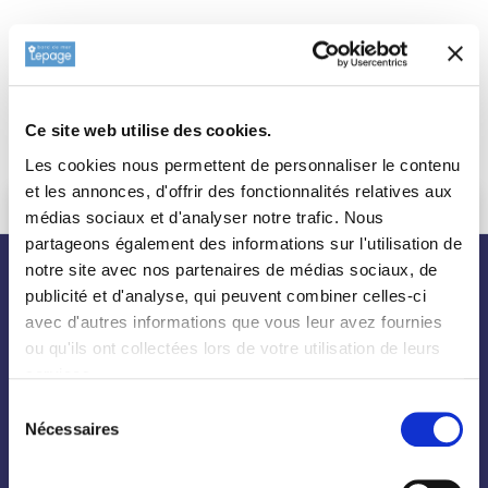
Ce site web utilise des cookies.
Les cookies nous permettent de personnaliser le contenu
et les annonces, d'offrir des fonctionnalités relatives aux
médias sociaux et d'analyser notre trafic. Nous
partageons également des informations sur l'utilisation de
notre site avec nos partenaires de médias sociaux, de
nos plantes
publicité et d'analyse, qui peuvent combiner celles-ci
avec d'autres informations que vous leur avez fournies
ou qu'ils ont collectées lors de votre utilisation de leurs
services.
Toutes les plantes
Sélection
Arbres
Nécessaires
du
Arbustes
consentement
Palmiers