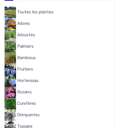
Toutes les plantes
1933
Arbres
195
Arbustes
719
Palmiers
32
Bambous
15
Fruitiers
162
Hortensias
173
Rosiers
81
Conifères
51
Grimpantes
51
Topiaire
5