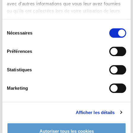
avec d'autres informations que vous leur avez fournies
ou qu'ils ont collectées lors de votre utilisation de leurs
services.
Poirier
Poirier
Sélection
'Beurré...
'Conférence...
Nécessaires
du
à partir de 25,00 €
à partir de 40,00 €
consentement
Préférences
Statistiques
Marketing
Poirier
Poirier 'Curé'
Afficher les détails
'Doyenné du...
28,00 €
à partir de 25,00 €
Autoriser tous les cookies