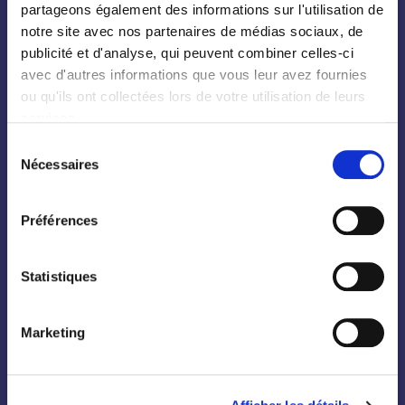
partageons également des informations sur l'utilisation de
Toutes les plantes
notre site avec nos partenaires de médias sociaux, de
Arbres
publicité et d'analyse, qui peuvent combiner celles-ci
avec d'autres informations que vous leur avez fournies
Arbustes
ou qu'ils ont collectées lors de votre utilisation de leurs
Palmiers
services.
Bambous
Sélection
Nécessaires
du
Fruitiers
consentement
Hortensias
Préférences
Rosiers
Statistiques
Marketing
Conifères
Grimpantes