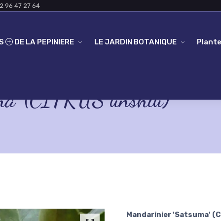
2 96 47 27 64
ES
DE LA PEPINIERE
LE JARDIN BOTANIQUE
Plante
ma' (CITRUS unshiu)
Mandarinier 'Satsuma' (