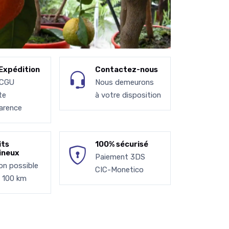
Expédition
Contactez-nous
 CGU
Nous demeurons
te
à votre disposition
arence
its
100% sécurisé
ineux
Paiement 3DS
son possible
CIC-Monetico
à 100 km