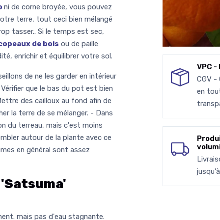
o
ni de corne broyée, vous pouvez
otre terre, tout ceci bien mélangé
op tasser.. Si le temps est sec,
copeaux de bois
ou de paille
ité, enrichir et équilibrer votre sol.
VPC - 
eillons de ne les garder en intérieur
CGV -
érifier que le bas du pot est bien
en tou
ettre des cailloux au fond afin de
transp
er la terre de se mélanger. - Dans
inon du terreau, mais c'est moins
combler autour de la plante avec ce
Produ
volum
rumes en général sont assez
Livrai
jusqu'
 'Satsuma'
ement. mais pas d'eau stagnante.