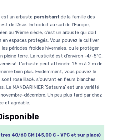
 est un arbuste
persistant
de la famille des
-est de l'Asie. Inrtroduit au sud de l'Europe,
éen au 19ème siècle, c'est un arbuste qui doit
ns en espaces protégés. Vous pouvez le cultiver
 les périodes froides hivernales, ou le protéger
en pleine terre. La rusticité est d'environ -4/-5°C.
 vernissé. L'arbuste peut atteindre 1.5 m à 2 m de
t même bien plus. Evidemment, vous pouvez le
s sont rose lilacé, s'ouvrant en fleurs blanches
s. Le MANDARINIER 'Satsuma' est une variété
en novembre-décembre. Un peu plus tard par chez
ce et agréable.
Disponible
itres 40/60 CM (45,00 € - VPC et sur place)