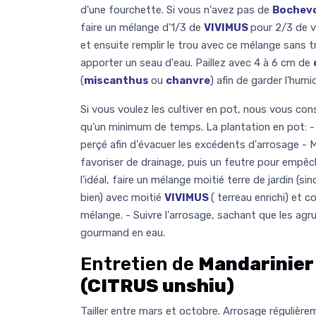
d'une fourchette. Si vous n'avez pas de
Bochev
faire un mélange d'1/3 de
VIVIMUS
pour 2/3 de v
et ensuite remplir le trou avec ce mélange sans tr
apporter un seau d'eau. Paillez avec 4 à 6 cm de
(
miscanthus
ou
chanvre
) afin de garder l'humid
Si vous voulez les cultiver en pot, nous vous cons
qu'un minimum de temps. La plantation en pot: - V
perçé afin d'évacuer les excédents d'arrosage - M
favoriser de drainage, puis un feutre pour empêch
l'idéal, faire un mélange moitié terre de jardin (s
bien) avec moitié
VIVIMUS
( terreau enrichi) et 
mélange. - Suivre l'arrosage, sachant que les ag
gourmand en eau.
Entretien de
Mandarinier
(CITRUS unshiu)
Tailler entre mars et octobre. Arrosage régulièr