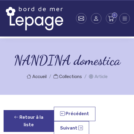
Skip to main content
NANDINA domestica
Accueil
Collections
Article
Précédent
Retour à la
liste
Suivant