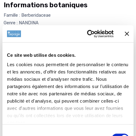
Informations botaniques
Famille : Berberidaceae
Genre : NANDINA
Nom vernaculaire : Bambou sacré
Complément : 0
Plantation de
NANDINA domestica
Ce site web utilise des cookies.
Faire un trou de 4 à 6 fois la taille de la motte. Plus la terre
Les cookies nous permettent de personnaliser le contenu
sera ameublie, mieux se développeront les racines de la
et les annonces, d'offrir des fonctionnalités relatives aux
plante. Mettre 1 kg de Bochevo ou de corne broyée, puis faire
médias sociaux et d'analyser notre trafic. Nous
un petit monticule de terre au fond du trou que vous allez
partageons également des informations sur l'utilisation de
venir écraser avec la motte de votre NANDINA domestica.
notre site avec nos partenaires de médias sociaux, de
Auparavant, il faut défaire délicatement le chevelu racinaire à
publicité et d'analyse, qui peuvent combiner celles-ci
la périphérie de la motte, de préférence à l'aide d'une
avec d'autres informations que vous leur avez fournies
fourchette. Remplir le trou de terre meuble sans trop tasser.
ou qu'ils ont collectées lors de votre utilisation de leurs
Si le temps est sec, apporter un seau d'eau. paillez avec 4/6
services.
cm de copeau de bois ou de paille (lin ou chanvre) afin de
Sélection