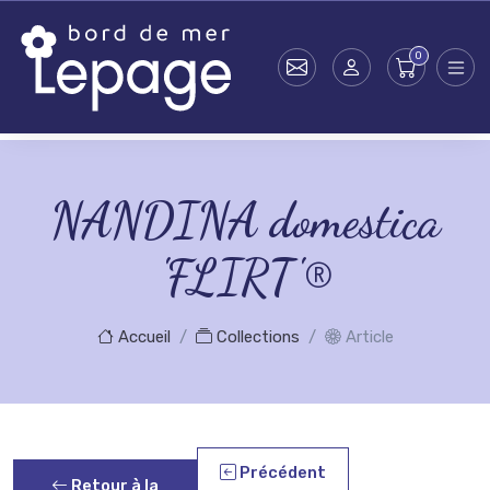
Skip to main content
NANDINA domestica
'FLIRT'®
Accueil
Collections
Article
Précédent
Retour à la