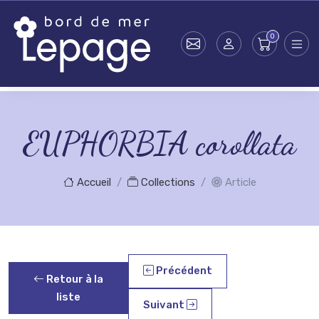
Skip to main content
EUPHORBIA corollata
Accueil
Collections
Article
Précédent
Retour à la
liste
Suivant