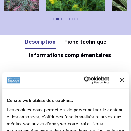
Description
Fiche technique
Informations complémentaires
Informations botaniques
Nom(s) vernaculaire(s) : CALLISTEMON paludosus - Rince-
bouteilles
Ce site web utilise des cookies.
Famille : Euphorbiaceae
Genre : EUPHORBIA
Les cookies nous permettent de personnaliser le contenu
et les annonces, d'offrir des fonctionnalités relatives aux
Nom vernaculaire : Euphorbe
médias sociaux et d'analyser notre trafic. Nous
Complément : 0
partageons également des informations sur l'utilisation de