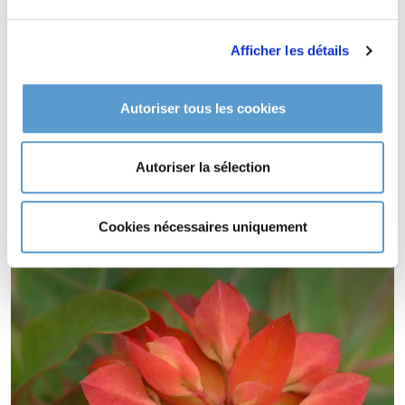
Entretien de
EUPHORBIA griffithii
'Fireglow'
Afficher les détails
Aucun entretien particulier. Si nécessaire, tailler le reste de
tiges sèches en fin d'hiver.
Autoriser tous les cookies
Type de sol de
EUPHORBIA griffithii
'Fireglow'
Autoriser la sélection
tout type de sol drainé.
EUPHORBIA griffithii 'Fireglow' supporte le climat maritime.
Cookies nécessaires uniquement
EUPHORBIA griffithii 'Fireglow' supporte le vent.