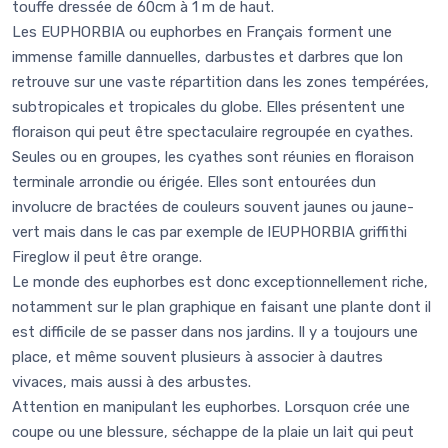
touffe dressée de 60cm à 1 m de haut.
Les EUPHORBIA ou euphorbes en Français forment une
immense famille dannuelles, darbustes et darbres que lon
retrouve sur une vaste répartition dans les zones tempérées,
subtropicales et tropicales du globe. Elles présentent une
floraison qui peut être spectaculaire regroupée en cyathes.
Seules ou en groupes, les cyathes sont réunies en floraison
terminale arrondie ou érigée. Elles sont entourées dun
involucre de bractées de couleurs souvent jaunes ou jaune-
vert mais dans le cas par exemple de lEUPHORBIA griffithi
Fireglow il peut être orange.
Le monde des euphorbes est donc exceptionnellement riche,
notamment sur le plan graphique en faisant une plante dont il
est difficile de se passer dans nos jardins. Il y a toujours une
place, et même souvent plusieurs à associer à dautres
vivaces, mais aussi à des arbustes.
Attention en manipulant les euphorbes. Lorsquon crée une
coupe ou une blessure, séchappe de la plaie un lait qui peut