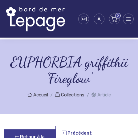
Skip to main content
EUPHORBIA griffithii
'Fireglow'
Accueil
Collections
Article
Précédent
Retour à la