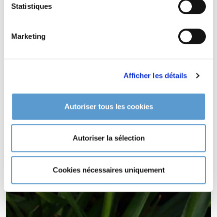
Statistiques
AGAPANTHUS Twister idéal pour climat maritime.
AGAPANTHUS Twister supporte le vent.
Marketing
Afficher les détails
Autoriser tous les cookies
Autoriser la sélection
Cookies nécessaires uniquement