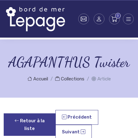
Skip to main content
AGAPANTHUS Twister
Accueil
Collections
Article
Précédent
Retour à la
liste
Suivant