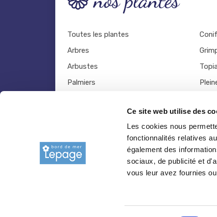
nos plantes
Toutes les plantes
Coni
Arbres
Grim
Arbustes
Topia
Palmiers
Plein
Bambous
Légu
Ce site web utilise des co
Fruitiers
Viva
Les cookies nous permetten
Hortensias
Outil
fonctionnalités relatives 
Rosiers
également des informations
sociaux, de publicité et d
vous leur avez fournies ou 
© 2026 copyright Pepiniere-bretagne.fr