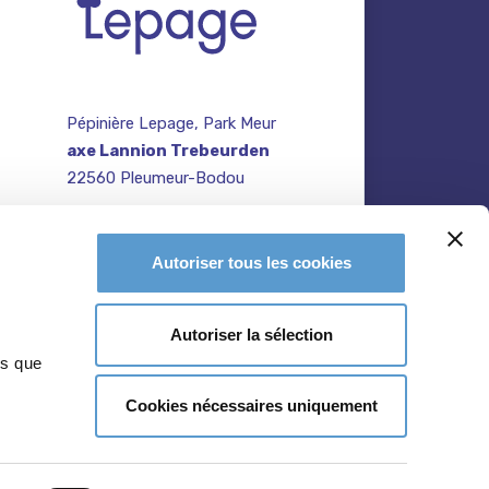
Pépinière Lepage, Park Meur
axe Lannion Trebeurden
22560 Pleumeur-Bodou
contact@pepiniere-
te
bretagne.fr
n
Autoriser tous les cookies
02 96 47 27 64
Autoriser la sélection
ns que
Cookies nécessaires uniquement