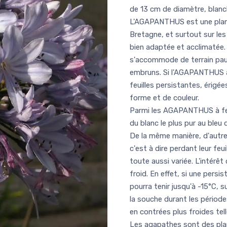
de 13 cm de diamètre, blanc
L'AGAPANTHUS est une plante
Bretagne, et surtout sur le
bien adaptée et acclimatée. 
s'accommode de terrain pauv
embruns. Si l'AGAPANTHUS afr
feuilles persistantes, érigée
forme et de couleur.
Parmi les AGAPANTHUS à feui
du blanc le plus pur au bleu 
De la même manière, d'autr
c'est à dire perdant leur feu
toute aussi variée. L'intérêt
froid. En effet, si une pers
pourra tenir jusqu'à -15°C, 
la souche durant les période
en contrées plus froides tell
Les agapathes sont des plant