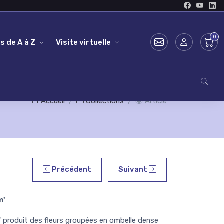
s de A à Z
Visite virtuelle
Accueil
Collections
Article
Précédent
Suivant
m'
roduit des fleurs groupées en ombelle dense