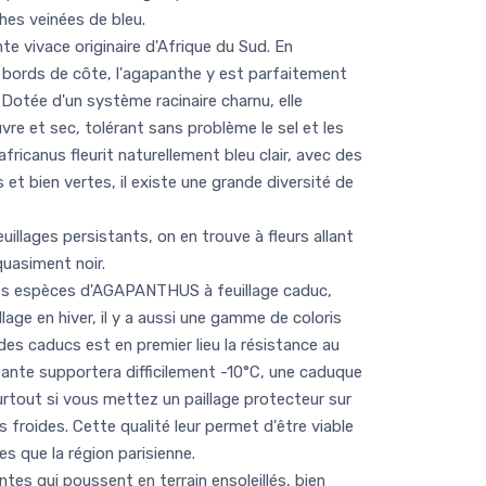
hes veinées de bleu.
 vivace originaire d'Afrique du Sud. En
s bords de côte, l'agapanthe y est parfaitement
Dotée d'un système racinaire charnu, elle
re et sec, tolérant sans problème le sel et les
icanus fleurit naturellement bleu clair, avec des
s et bien vertes, il existe une grande diversité de
llages persistants, on en trouve à fleurs allant
quasiment noir.
es espèces d'AGAPANTHUS à feuillage caduc,
illage en hiver, il y a aussi une gamme de coloris
 des caducs est en premier lieu la résistance au
istante supportera difficilement -10°C, une caduque
surtout si vous mettez un paillage protecteur sur
s froides. Cette qualité leur permet d'être viable
es que la région parisienne.
es qui poussent en terrain ensoleillés, bien