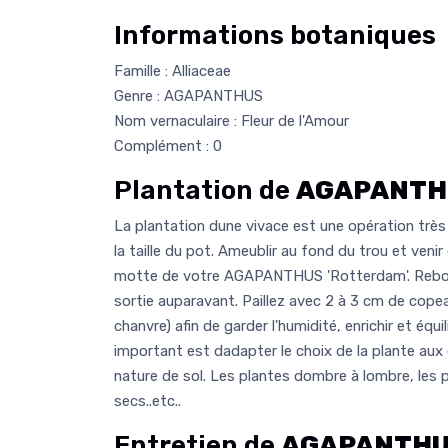
Informations botaniques
Famille : Alliaceae
Genre : AGAPANTHUS
Nom vernaculaire : Fleur de l'Amour
Complément : 0
Plantation de
AGAPANTHU
La plantation dune vivace est une opération très 
la taille du pot. Ameublir au fond du trou et venir
motte de votre AGAPANTHUS 'Rotterdam'. Rebouc
sortie auparavant. Paillez avec 2 à 3 cm de copeau
chanvre) afin de garder l'humidité, enrichir et équil
important est dadapter le choix de la plante aux
nature de sol. Les plantes dombre à lombre, les 
secs..etc..
Entretien de
AGAPANTHUS