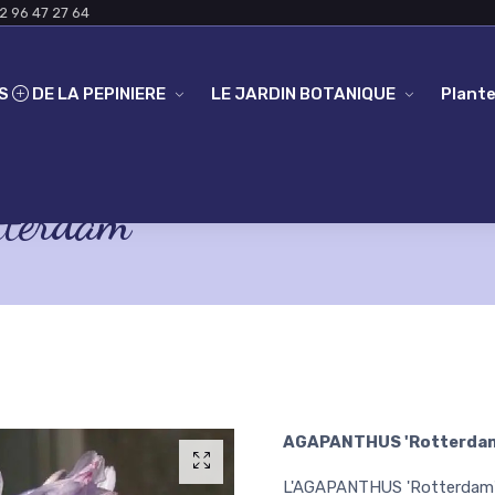
2 96 47 27 64
ES
DE LA PEPINIERE
LE JARDIN BOTANIQUE
Plante
erdam'
AGAPANTHUS 'Rotterda
L'AGAPANTHUS 'Rotterdam' p