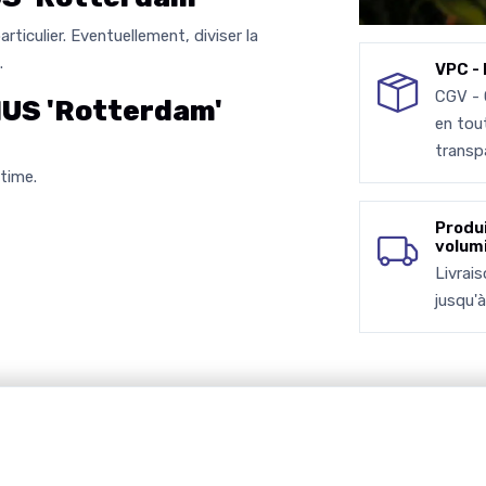
ticulier. Eventuellement, diviser la
.
VPC - 
CGV -
S 'Rotterdam'
en tou
transp
time.
Produ
volum
Livrai
jusqu'