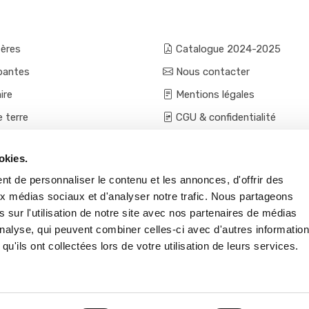
fères
Catalogue 2024-2025
pantes
Nous contacter
ire
Mentions légales
e terre
CGU & confidentialité
mes et aromatiques
Conditions générales de ven
okies.
ces
Conditions VPC - expéditio
t de personnaliser le contenu et les annonces, d'offrir des
s et accessoires
aux médias sociaux et d'analyser notre trafic. Nous partageons
 sur l'utilisation de notre site avec nos partenaires de médias
'analyse, qui peuvent combiner celles-ci avec d'autres informatio
qu'ils ont collectées lors de votre utilisation de leurs services.