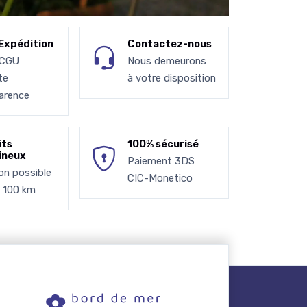
Expédition
Contactez-nous
 CGU
Nous demeurons
te
à votre disposition
arence
its
100% sécurisé
ineux
Paiement 3DS
son possible
CIC-Monetico
à 100 km