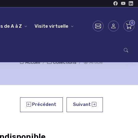
s de A à Z
Visite virtuelle
Accueil
Collections
Article
Précédent
Suivant
ndisponible