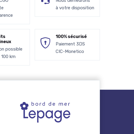
 CGU
Nous demeurons
te
à votre disposition
arence
its
100% sécurisé
ineux
Paiement 3DS
son possible
CIC-Monetico
à 100 km