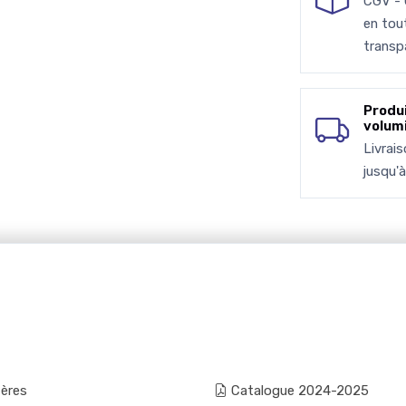
CGV -
en tou
transp
Produ
volum
Livrai
jusqu'
fères
Catalogue 2024-2025