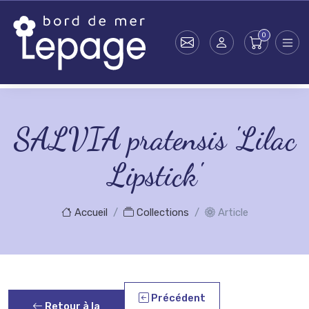
Skip to main content
SALVIA pratensis 'Lilac
Lipstick'
Accueil
Collections
Article
Précédent
Retour à la