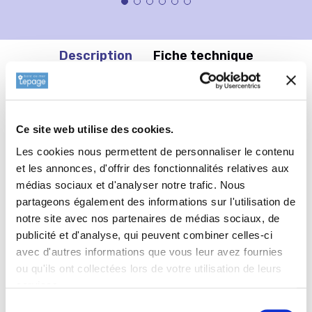
Description
Fiche technique
Informations complémentaires
Ce site web utilise des cookies.
Type de sol de
SALVIA pratensis
Les cookies nous permettent de personnaliser le contenu
'Lilac Lipstick'
et les annonces, d'offrir des fonctionnalités relatives aux
tout type de sol.
médias sociaux et d'analyser notre trafic. Nous
partageons également des informations sur l'utilisation de
notre site avec nos partenaires de médias sociaux, de
publicité et d'analyse, qui peuvent combiner celles-ci
avec d'autres informations que vous leur avez fournies
ou qu'ils ont collectées lors de votre utilisation de leurs
services.
Sélection