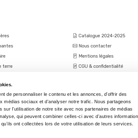
fères
Catalogue 2024-2025
pantes
Nous contacter
ire
Mentions légales
e terre
CGU & confidentialité
mes et aromatiques
Conditions générales de ven
okies.
ces
Conditions VPC - expéditio
t de personnaliser le contenu et les annonces, d'offrir des
s et accessoires
aux médias sociaux et d'analyser notre trafic. Nous partageons
 sur l'utilisation de notre site avec nos partenaires de médias
'analyse, qui peuvent combiner celles-ci avec d'autres informatio
qu'ils ont collectées lors de votre utilisation de leurs services.