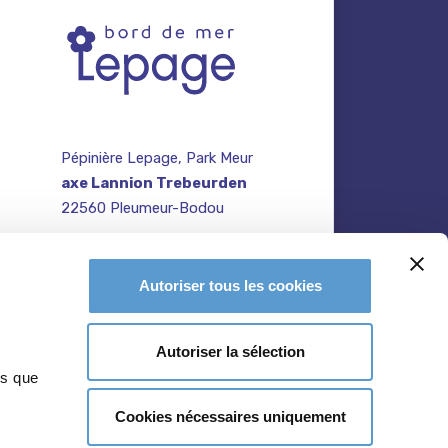
Pépinière Lepage, Park Meur
axe Lannion Trebeurden
22560 Pleumeur-Bodou
contact@pepiniere-
te
bretagne.fr
n
Autoriser tous les cookies
02 96 47 27 64
Autoriser la sélection
ns que
Cookies nécessaires uniquement