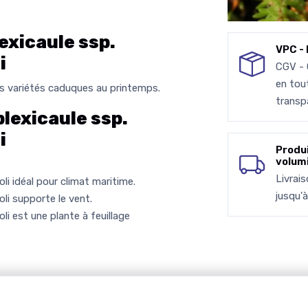
xicaule ssp.
VPC - 
i
CGV -
en tou
es variétés caduques au printemps.
transp
exicaule ssp.
i
Produ
volum
Livrai
i idéal pour climat maritime.
jusqu'
li supporte le vent.
i est une plante à feuillage