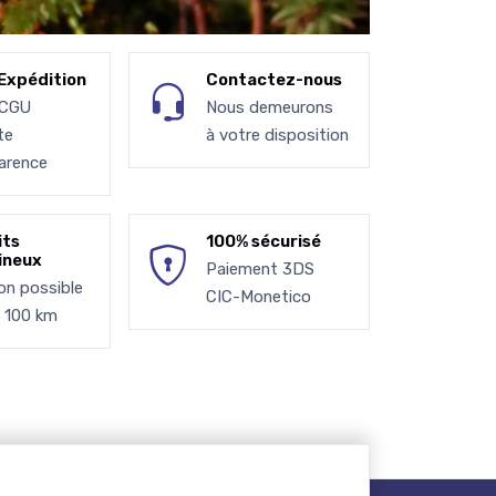
Expédition
Contactez-nous
 CGU
Nous demeurons
te
à votre disposition
arence
its
100% sécurisé
ineux
Paiement 3DS
son possible
CIC-Monetico
à 100 km