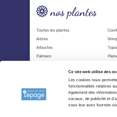
nos plantes
Toutes les plantes
Coni
Arbres
Grim
Arbustes
Topia
Palmiers
Plein
Bambous
Légu
Ce site web utilise des co
Fruitiers
Viva
Les cookies nous permetten
Hortensias
Outil
fonctionnalités relatives 
Rosiers
également des informations
sociaux, de publicité et d
vous leur avez fournies ou 