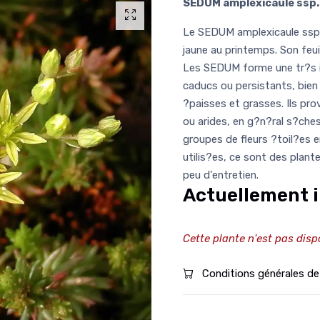
SEDUM amplexicaule ssp. 
Le SEDUM amplexicaule ssp. 
jaune au printemps. Son feui
Les SEDUM forme une tr?s im
caducs ou persistants, bien
?paisses et grasses. Ils p
ou arides, en g?n?ral s?ches
groupes de fleurs ?toil?es 
utilis?es, ce sont des plant
peu d'entretien.
Actuellement i
Cette plante n'est pas disp
Conditions générales de