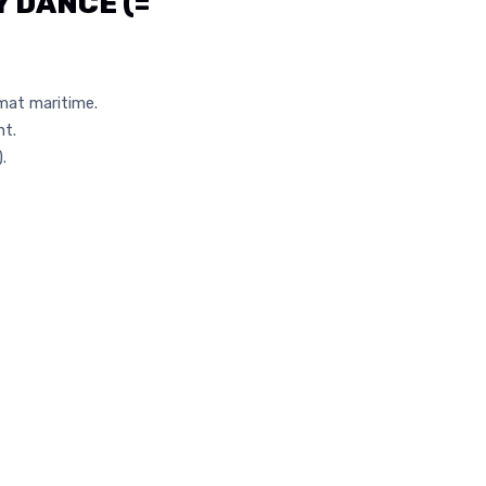
Y DANCE (=
mat maritime.
nt.
).