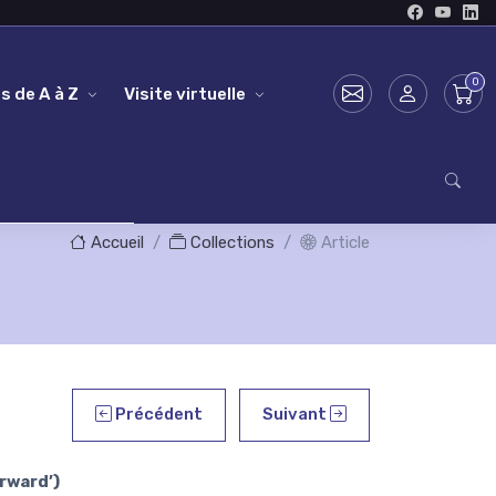
s de A à Z
Visite virtuelle
Accueil
Collections
Article
Précédent
Suivant
rward’)