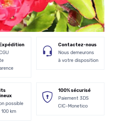
Expédition
Contactez-nous
 CGU
Nous demeurons
te
à votre disposition
arence
its
100% sécurisé
ineux
Paiement 3DS
son possible
CIC-Monetico
à 100 km