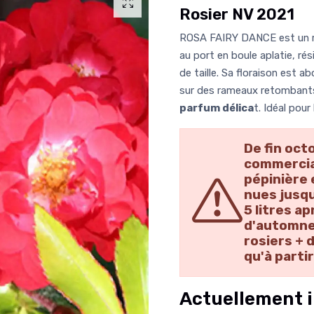
Rosier NV 2021
ROSA FAIRY DANCE est un r
au port en boule aplatie, ré
de taille. Sa floraison est a
sur des rameaux retombants
parfum délica
t. Idéal pour
De fin oct
commercial
pépinière 
nues jusqu
5 litres a
d'automne
rosiers + 
qu'à parti
Actuellement i