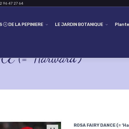
2 96 47 27 64
ES
DE LA PEPINIERE
LE JARDIN BOTANIQUE
Plante
 (= ‘Harward’)
ROSA FAIRY DANCE (= ‘Ha