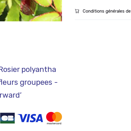
Conditions générales de
 Rosier polyantha
fleurs groupees -
rward’