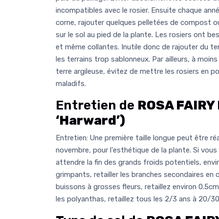
incompatibles avec le rosier. Ensuite chaque anné
corne, rajouter quelques pelletées de compost 
sur le sol au pied de la plante. Les rosiers ont b
et même collantes. Inutile donc de rajouter du ter
les terrains trop sablonneux. Par ailleurs, à moin
terre argileuse, évitez de mettre les rosiers en p
maladifs.
Entretien de
ROSA FAIRY 
‘Harward’)
Entretien: Une première taille longue peut être réa
novembre, pour l'esthétique de la plante. Si vous 
attendre la fin des grands froids potentiels, envir
grimpants, retailler les branches secondaires en
buissons à grosses fleurs, retaillez environ 0.5cm
les polyanthas, retaillez tous les 2/3 ans à 20/3