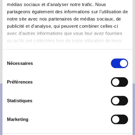
médias sociaux et d'analyser notre trafic. Nous
partageons également des informations sur l'utilisation de
Produits volumineux
notre site avec nos partenaires de médias sociaux, de
Livraison possible jusqu'à 100 km
publicité et d'analyse, qui peuvent combiner celles-ci
avec d'autres informations que vous leur avez fournies
ou qu'ils ont collectées lors de votre utilisation de leurs
100% sécurisé
services.
Paiement 3DS
Sélection
CIC-Monetico
Nécessaires
du
consentement
Préférences
Avez-vous pensé à
Statistiques
Elles lui ressemblent beaucoup !
Marketing