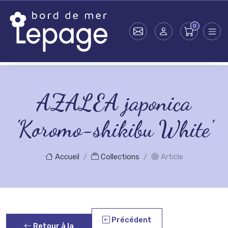
Skip to main content
AZALEA japonica
'Koromo-shikibu White'
Accueil
Collections
Article
Précédent
Retour à la