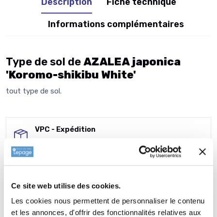
Description
Fiche technique
Informations complémentaires
Type de sol de
AZALEA japonica
'Koromo-shikibu White'
tout type de sol.
VPC - Expédition
CGV - CGU
en toute transparence
Ce site web utilise des cookies.
Contactez-nous
Nous demeurons
Les cookies nous permettent de personnaliser le contenu
à votre disposition
et les annonces, d'offrir des fonctionnalités relatives aux