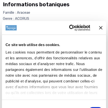
Informations botaniques
Famille : Araceae
Genre : ACORUS
Nom vernaculaire : Acore
Complément : 0
Plantation de
ACORUS gramineus
Ce site web utilise des cookies.
'Ogon'
Les cookies nous permettent de personnaliser le contenu
La plantation d’une vivace est une opération très simple. Faire
et les annonces, d'offrir des fonctionnalités relatives aux
un trou de 2 à 3 fois la taille du pot. Ameublir au fond du trou
médias sociaux et d'analyser notre trafic. Nous
et venir écraser la terre meuble avec la motte de votre
partageons également des informations sur l'utilisation de
ACORUS gramineus 'Ogon'. Reboucher avec la terre que vous
notre site avec nos partenaires de médias sociaux, de
avez sortie auparavant. Paillez avec 2 à 3 cm de copeau de
publicité et d'analyse, qui peuvent combiner celles-ci
bois ou de paille (lin ou chanvre) afin de garder l'humidité,
avec d'autres informations que vous leur avez fournies
enrichir et équilibrer votre sol. L’élément le plus important est
ou qu'ils ont collectées lors de votre utilisation de leurs
d’adapter le choix de la plante aux conditions d’exposition et
services.
de nature de sol. Les plantes d’ombre à l’ombre, les plantes de
Sélection