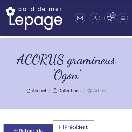
Skip to main content
ACORUS gramineus
'Ogon'
Accueil
Collections
Article
Précédent
Retour à la