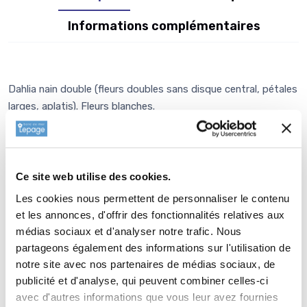
Informations complémentaires
Dahlia nain double (fleurs doubles sans disque central, pétales
larges, aplatis). Fleurs blanches.
Informations botaniques
Nom botanique : DAHLIA pinnata ''Gallery Art Fair' '
Famille : Asteraceae
Ce site web utilise des cookies.
Genre : DAHLIA
Les cookies nous permettent de personnaliser le contenu
Nom vernaculaire : Dahlia double
et les annonces, d'offrir des fonctionnalités relatives aux
Cultivar : 'Gallery Art Fair'
médias sociaux et d'analyser notre trafic. Nous
partageons également des informations sur l'utilisation de
Plantation de
DAHLIA 'Gallery Art
notre site avec nos partenaires de médias sociaux, de
Fair'
publicité et d'analyse, qui peuvent combiner celles-ci
avec d'autres informations que vous leur avez fournies
Le principe de plantation des 57 000 cultivars officiellement