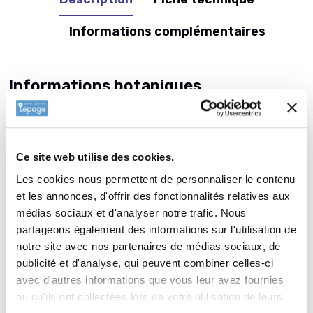
Informations complémentaires
Informations botaniques
Famille : Asteraceae
Genre : ECHINACEA
Nom vernaculaire : Rudbeckia poupre
Ce site web utilise des cookies.
Complément : 0
Les cookies nous permettent de personnaliser le contenu
Plantation de
ECHINACEA 'Cheyenne
et les annonces, d'offrir des fonctionnalités relatives aux
Spirit'
médias sociaux et d'analyser notre trafic. Nous
partageons également des informations sur l'utilisation de
La plantation d’une vivace est une opération très simple. Faire
notre site avec nos partenaires de médias sociaux, de
un trou de 2 à 3 fois la taille du pot. Ameublir au fond du trou
publicité et d'analyse, qui peuvent combiner celles-ci
et venir écraser la terre meuble avec la motte de votre plante.
avec d'autres informations que vous leur avez fournies
Reboucher avec la terre que vous avez sortie auparavant.
ou qu'ils ont collectées lors de votre utilisation de leurs
Paillez avec 2 à 3 cm de copeau de bois ou de paille (lin ou