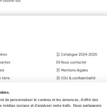
n couvre-sol.
fères
Catalogue 2024-2025
pantes
Nous contacter
ire
Mentions légales
e terre
CGU & confidentialité
mes et aromatiques
Conditions générales de ven
okies.
ces
Conditions VPC - expéditio
t de personnaliser le contenu et les annonces, d'offrir des
s et accessoires
aux médias sociaux et d'analyser notre trafic. Nous partageons