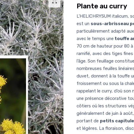
Plante au curry
L'HELICHRYSUM italicum, sou
est un
sous-arbrisseau p
particulièrement adapté aux j
avec le temps une
touffe a
70 cm de hauteur pour 80 à 
ramifié, avec des tiges fine
l’âge. Son feuillage constitue
nombreuses feuilles linéaires
duvet, donnent à la touffe 
froissement ou sous la chal
rappelant le curry, d’où son
une présence décorative tout
côtiers où les structures vég
généralement de juin à août,
portant de
petits capitule
et légères. La floraison, dis