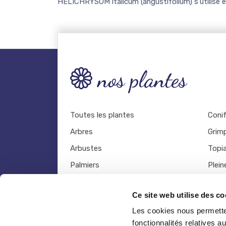
HELICHRYSUM italicum (angustifolium) s'utilise e
nos plantes
Toutes les plantes
Coni
Arbres
Grim
Arbustes
Topia
Palmiers
Plein
Bambous
Légu
Ce site web utilise des co
Fruitiers
Viva
Les cookies nous permetten
Hortensias
Outil
fonctionnalités relatives 