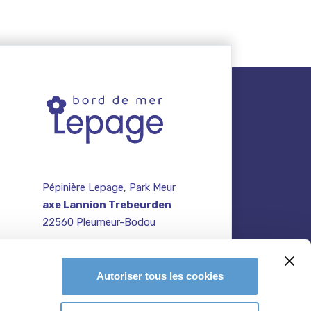
Pépinière Lepage, Park Meur
axe Lannion Trebeurden
22560 Pleumeur-Bodou
contact@pepiniere-
te
bretagne.fr
n
Autoriser tous les cookies
02 96 47 27 64