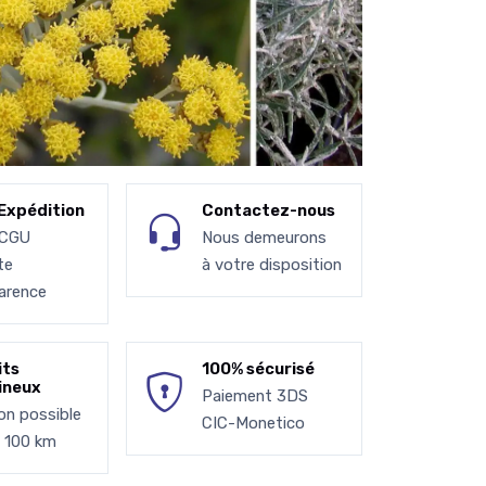
Expédition
Contactez-nous
 CGU
Nous demeurons
te
à votre disposition
arence
its
100% sécurisé
ineux
Paiement 3DS
son possible
CIC-Monetico
à 100 km