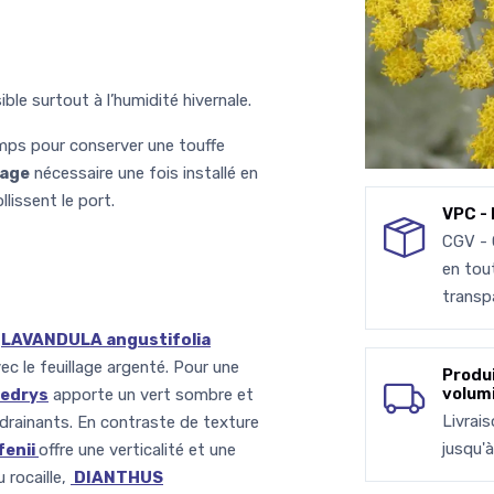
ible surtout à l’humidité hivernale.
emps pour conserver une touffe
age
nécessaire une fois installé en
llissent le port.
VPC - 
CGV -
en tou
transp
c
LAVANDULA angustifolia
ec le feuillage argenté. Pour une
Produ
volum
edrys
apporte un vert sombre et
Livrai
drainants. En contraste de texture
jusqu'
fenii
offre une verticalité et une
 rocaille,
DIANTHUS