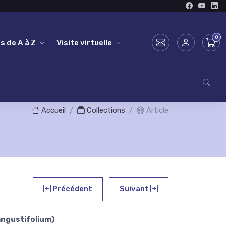
s de A à Z
Visite virtuelle
Accueil
Collections
Article
Précédent
Suivant
ngustifolium)