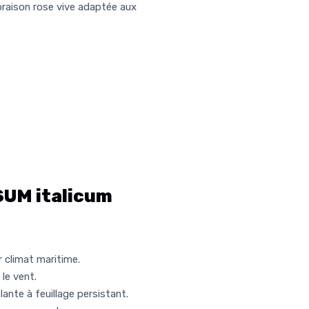
oraison rose vive adaptée aux
UM italicum
 climat maritime.
le vent.
nte à feuillage persistant.