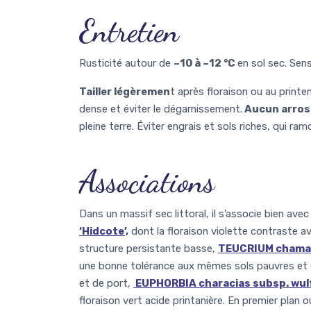
Entretien
Rusticité autour de
–10 à –12 °C
en sol sec. Sens
Tailler légèremen
t après floraison ou au print
dense et éviter le dégarnissement.
Aucun arros
pleine terre. Éviter engrais et sols riches, qui ramo
Associations
Dans un massif sec littoral, il s’associe bien ave
‘Hidcote’,
dont la floraison violette contraste av
structure persistante basse,
TEUCRIUM chama
une bonne tolérance aux mêmes sols pauvres et 
et de port,
EUPHORBIA characias subsp. wul
floraison vert acide printanière. En premier plan ou