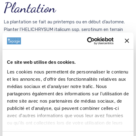
Plantation
La plantation se fait au printemps ou en début d’automne.
Planter l'HELICHRYSUM italicum ssp. serotinum en terrain
ensoleillé et bien drainé. Faire un trou de 30 x30 cm sans
aucun apport de compost ou d'engrais. Défaire le pourtour de
la motte avec une fourchette, positionner la plante dans le
trou et reboucher. Rajouter 2 ou 3 l d'eau. Finir en paillant au
Ce site web utilise des cookies.
pied de la plante à l'aide par exemple de
copeaux de bois
ou
Les cookies nous permettent de personnaliser le contenu
de
paille de chanvre
. Un espacement de 40 à 50 cm entre
et les annonces, d'offrir des fonctionnalités relatives aux
les plants permet une bonne aération et favorise le
médias sociaux et d'analyser notre trafic. Nous
développement de la touffe.
partageons également des informations sur l'utilisation de
notre site avec nos partenaires de médias sociaux, de
publicité et d'analyse, qui peuvent combiner celles-ci
Entretien
avec d'autres informations que vous leur avez fournies
ou qu'ils ont collectées lors de votre utilisation de leurs
Une fois bien installé, il ne demande que peu d’entretien : une
services.
taille légère après floraison suffit à maintenir son port