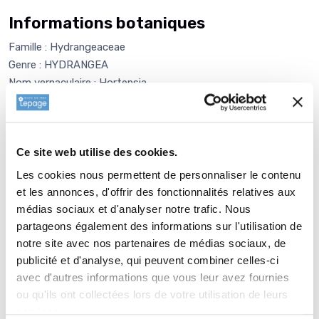
Informations botaniques
Famille : Hydrangeaceae
Genre : HYDRANGEA
Nom vernaculaire : Hortensia
Complément : 0
Plantation de
HYDRANGEA
macrophylla 'Domotoi'
Ce site web utilise des cookies.
Les cookies nous permettent de personnaliser le contenu
Bien travailler le sol avant plantation, un peu de compost bien
et les annonces, d'offrir des fonctionnalités relatives aux
décomposé ou d'engrais organique, 2 à 3 cm de terre par-
médias sociaux et d'analyser notre trafic. Nous
dessus et vous posez l'HYDRANGEA macrophylla 'Domotoi'
partageons également des informations sur l'utilisation de
non sans avoir défait délicatement le chevelu racinaire sur le
notre site avec nos partenaires de médias sociaux, de
pourtour de la motte (avec une vieille fourchette ça marche
publicité et d'analyse, qui peuvent combiner celles-ci
bien). Vous comblez le trou avec le reste de terre, arrosez si
avec d'autres informations que vous leur avez fournies
vous plantez en période sèche, puis un peu de paillage sur le
ou qu'ils ont collectées lors de votre utilisation de leurs
sol à la périphérie pour garder l'humidité, enrichir et équilibrer la
services.