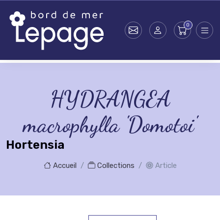
Skip to main content
HYDRANGEA
macrophylla 'Domotoi'
Hortensia
Accueil
Collections
Article