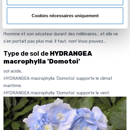
travaux d'élagage. Exemple : Placer un hortensia 'Hambourg'
pouvant dépasser 2 m sous une fenêtre à 1 m du sol !
Cookies nécessaires uniquement
Souvent il nous est demandé: Faut-il tailler les hortensias?
Invariablement nous répondons: La nature a vécu sans
l'homme et son sécateur durant des millénaires... et elle ne
s'en portait pas plus mal. Il faut, non! Vous pouvez...
Type de sol de
HYDRANGEA
macrophylla 'Domotoi'
sol acide..
HYDRANGEA macrophylla 'Domotoi' supporte le climat
maritime.
HYDRANGEA macrophylla 'Domotoi' supporte le vent.