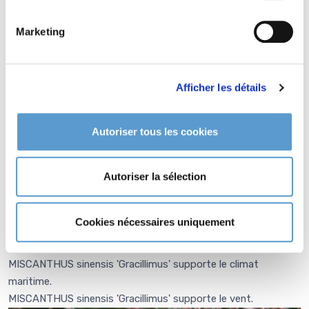
apportant légèreté et mouvement, ou être utilisé en groupe
pour créer des scènes naturelles et évolutives au fil des
Marketing
saisons.
Afficher les détails
Informations botaniques
Famille : Poaceae
Autoriser tous les cookies
Genre : MISCANTHUS
Nom vernaculaire : Roseau de Chine -Elalie
Complément : 0
Autoriser la sélection
Type de sol de
MISCANTHUS sinensis
'Gracillimus'
Cookies nécessaires uniquement
tout type de sol.
MISCANTHUS sinensis 'Gracillimus' supporte le climat
maritime.
MISCANTHUS sinensis 'Gracillimus' supporte le vent.