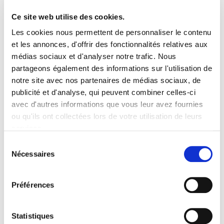
Une petite séance 'coiffeur' ou 'coiffeuse' en mars après avoir
profité des chaumes durant l'hiver en contraste de couleur
Ce site web utilise des cookies.
avec des arbustes persistants ou dotés de belles écorces.
Les cookies nous permettent de personnaliser le contenu
Couper les tiges et feuilles à environ 20 cm du sol avant le
et les annonces, d'offrir des fonctionnalités relatives aux
redémarrage de la plante. Ces chaumes peuvent être utilisés
médias sociaux et d'analyser notre trafic. Nous
en paillage soit directement, soit suite à un passage dans un
partageons également des informations sur l'utilisation de
broyeur.
notre site avec nos partenaires de médias sociaux, de
publicité et d'analyse, qui peuvent combiner celles-ci
avec d'autres informations que vous leur avez fournies
Associations
ou qu'ils ont collectées lors de votre utilisation de leurs
services.
Le MISCANTHUS ‘Gracillimus’ est idéal pour apporter du
Sélection
mouvement dans un massif. Il se marie bien avec des vivaces
Nécessaires
du
à floraison estivale comme
PEROVSKIA atriplicifolia 'Blue
consentement
Spire'
ou
ECHINACEA purpurea 'Double Decker',
créant
Préférences
des contrastes de textures et de couleurs. Il peut également
accompagner des arbustes structurants
comme
PHYSOCARPUS opulifolius 'Red Baron',
en
Statistiques