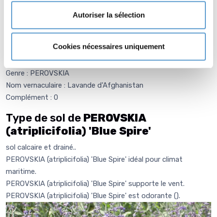
le massif.
Autoriser la sélection
Informations botaniques
Cookies nécessaires uniquement
Famille : Lamiaceae
Genre : PEROVSKIA
Nom vernaculaire : Lavande d'Afghanistan
Complément : 0
Type de sol de
PEROVSKIA
(atriplicifolia) 'Blue Spire'
sol calcaire et drainé..
PEROVSKIA (atriplicifolia) 'Blue Spire' idéal pour climat
maritime.
PEROVSKIA (atriplicifolia) 'Blue Spire' supporte le vent.
PEROVSKIA (atriplicifolia) 'Blue Spire' est odorante (
).