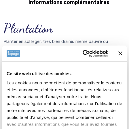
Informations complémentaires
Plantation
Planter en sol léger, très bien drainé, même pauvre ou
caillouteux. Une exposition en plein soleil est indispensable
pour obtenir une floraison abondante et un port bien
compact. Faire un trou de 30x30 cm sans aucun apport de
compost ou d'engrais. Défaire le pourtour de la motte avec
Ce site web utilise des cookies.
une fourchette, positionner la plante dans le trou et
Les cookies nous permettent de personnaliser le contenu
reboucher. Sauf en cas de sécheresse, il est inutile d'arroser.
et les annonces, d'offrir des fonctionnalités relatives aux
Paillez avec des
copeaux de bois
ou du paillis (
chanvre
,
médias sociaux et d'analyser notre trafic. Nous
miscanthus
...)
partageons également des informations sur l'utilisation de
notre site avec nos partenaires de médias sociaux, de
Entretien
publicité et d'analyse, qui peuvent combiner celles-ci
avec d'autres informations que vous leur avez fournies