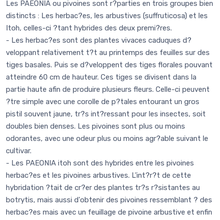
Les PAEONIA ou pivoines sont r?parties en trois groupes bien
distincts : Les herbac?es, les arbustives (suffruticosa) et les
Itoh, celles-ci ?tant hybrides des deux premi?res.
- Les herbac?es sont des plantes vivaces caduques d?
veloppant relativement t?t au printemps des feuilles sur des
tiges basales. Puis se d?veloppent des tiges florales pouvant
atteindre 60 cm de hauteur. Ces tiges se divisent dans la
partie haute afin de produire plusieurs fleurs. Celle-ci peuvent
?tre simple avec une corolle de p?tales entourant un gros
pistil souvent jaune, tr?s int?ressant pour les insectes, soit
doubles bien denses. Les pivoines sont plus ou moins
odorantes, avec une odeur plus ou moins agr?able suivant le
cultivar.
- Les PAEONIA itoh sont des hybrides entre les pivoines
herbac?es et les pivoines arbustives. L'int?r?t de cette
hybridation ?tait de cr?er des plantes tr?s r?sistantes au
botrytis, mais aussi d'obtenir des pivoines ressemblant ? des
herbac?es mais avec un feuillage de pivoine arbustive et enfin