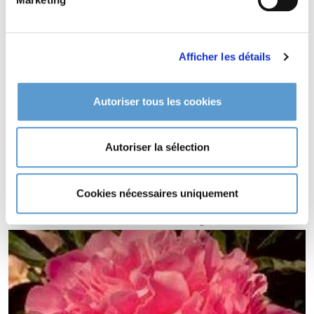
le choix de la plante aux conditions d’exposition et de nature
de sol. Les plantes d’ombre à l’ombre, les plantes de terrains
secs en terrains secs..etc..
Afficher les détails
Entretien de
PAEONIA 'Albert
Crousse'
Autoriser tous les cookies
Aucun entretien particulier. Tailler le reste des tiges sèches en
fin d'hiver.
Autoriser la sélection
Type de sol de
PAEONIA 'Albert
Crousse'
Cookies nécessaires uniquement
tout type de sol.
PAEONIA 'Albert Crousse' est odorante (
).