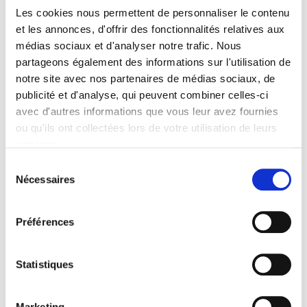
Les cookies nous permettent de personnaliser le contenu
et les annonces, d'offrir des fonctionnalités relatives aux
Informations botaniques
médias sociaux et d'analyser notre trafic. Nous
partageons également des informations sur l'utilisation de
Famille : Paeoniaceae
notre site avec nos partenaires de médias sociaux, de
Genre : PAEONIA
publicité et d'analyse, qui peuvent combiner celles-ci
Nom vernaculaire : Pivoine herbacée
avec d'autres informations que vous leur avez fournies
Complément : 0
ou qu'ils ont collectées lors de votre utilisation de leurs
services.
Plantation de
PAEONIA 'Albert
Sélection
Crousse'
Nécessaires
du
La plantation d’une vivace est une opération très simple. Faire
consentement
un trou de 2 à 3 fois la taille du pot. Ameublir au fond du trou
Préférences
et venir écraser la terre meuble avec la motte de votre
pivoine. Reboucher avec la terre que vous avez sortie
auparavant. Paillez avec 2 à 3 cm de copeau de bois ou de
Statistiques
paille (lin ou chanvre) afin de garder l'humidité, enrichir et
équilibrer votre sol. L’élément le plus important est d’adapter
Marketing