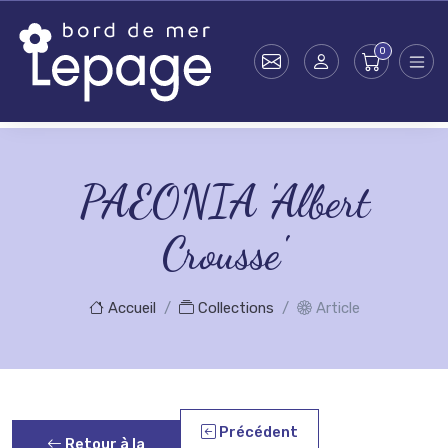
Skip to main content
PAEONIA 'Albert
Crousse'
Accueil
Collections
Article
Précédent
Retour à la