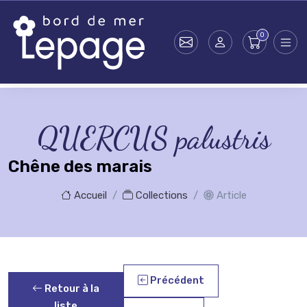
Skip to main content
QUERCUS palustris
Chêne des marais
Accueil
Collections
Article
Précédent
Retour à la
liste