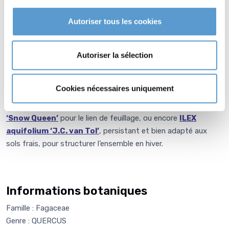
Autoriser tous les cookies
Associations
En situation de parc ou de grand jardin, QUERCUS palustris
Autoriser la sélection
peut être accompagné de
LIQUIDAMBAR styraciflua
‘Worplesdon’
pour renforcer l’ambiance automnale,
NYSSA
Cookies nécessaires uniquement
sylvatica
pour sa coloration tardive,
CORNUS kousa
‘China
Girl’ en sous-étage lumineux,
HYDRANGEA quercifolia
‘Snow Queen’
pour le lien de feuillage, ou encore
ILEX
aquifolium ‘J.C. van Tol’
, persistant et bien adapté aux
sols frais, pour structurer l’ensemble en hiver.
Informations botaniques
Famille : Fagaceae
Genre : QUERCUS