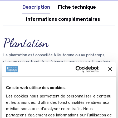
Description
Fiche technique
Informations complémentaires
Plantation
La plantation est conseillée à l’automne ou au printemps,
dans un sol profond, frais à humide, non calcaire. Il apprécie
les terres légèrement acides et tolère bien les sols lourds, à
condition qu’ils ne soient pas excessivement secs en été. Une
exposition ensoleillée permet un développement harmonieux
Ce site web utilise des cookies.
et une belle coloration automnale.
Les cookies nous permettent de personnaliser le contenu
Faire un trou de 4/5 fois la taille de la motte, notamment afin
et les annonces, d'offrir des fonctionnalités relatives aux
d'ameublir le sol, mettre environ un kg de
corne broyée
au
médias sociaux et d'analyser notre trafic. Nous
fond du trou (de la nourriture pour 3 ans (!), et rajouter au-
partageons également des informations sur l'utilisation de