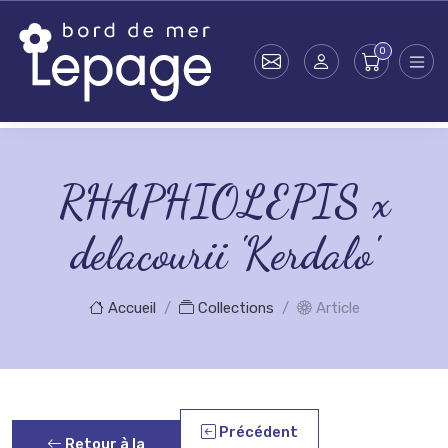
Skip to main content
RHAPHIOLEPIS x
delacourii 'Kerdalo'
Accueil
Collections
Article
Précédent
Retour à la