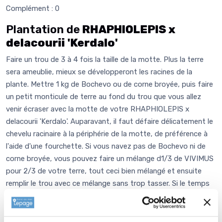
Complément : 0
Plantation de
RHAPHIOLEPIS x
delacourii 'Kerdalo'
Faire un trou de 3 à 4 fois la taille de la motte. Plus la terre
sera ameublie, mieux se développeront les racines de la
plante. Mettre 1 kg de Bochevo ou de corne broyée, puis faire
un petit monticule de terre au fond du trou que vous allez
venir écraser avec la motte de votre RHAPHIOLEPIS x
delacourii 'Kerdalo'. Auparavant, il faut défaire délicatement le
chevelu racinaire à la périphérie de la motte, de préférence à
l'aide d'une fourchette. Si vous navez pas de Bochevo ni de
corne broyée, vous pouvez faire un mélange d1/3 de VIVIMUS
pour 2/3 de votre terre, tout ceci bien mélangé et ensuite
remplir le trou avec ce mélange sans trop tasser. Si le temps
est sec, apporter un seau d'eau. Paillez avec 4 à 6 cm de
copeau de bois ou de paille (lin ou chanvre) afin de garder
l'humidité, enrichir et équilibrer votre sol.