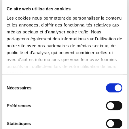
Ce site web utilise des cookies.
Entretien de
RHAPHIOLEPIS x
delacourii 'Kerdalo'
Les cookies nous permettent de personnaliser le contenu
et les annonces, d'offrir des fonctionnalités relatives aux
Aucun entretien particulier. Si vous souhaitez densifier la
médias sociaux et d'analyser notre trafic. Nous
plante, réduire d'un tiers les pousses de l'année. Les tiges
partageons également des informations sur l'utilisation de
développeront des branches secondaires en plus grand
notre site avec nos partenaires de médias sociaux, de
nombre. Faire un suivi en arrosage toute la première année de
publicité et d'analyse, qui peuvent combiner celles-ci
plantation par temps sec. (un seau de 2 ou 3 l/semaine
avec d'autres informations que vous leur avez fournies
ou qu'ils ont collectées lors de votre utilisation de leurs
Type de sol de
RHAPHIOLEPIS x
services.
delacourii 'Kerdalo'
Sélection
sol acide et drainé..
Nécessaires
du
RHAPHIOLEPIS x delacourii 'Kerdalo' idéal pour climat
consentement
maritime.
Préférences
RHAPHIOLEPIS x delacourii 'Kerdalo' supporte le vent.
RHAPHIOLEPIS x delacourii 'Kerdalo' est une plante à feuillage
persistant.
Statistiques