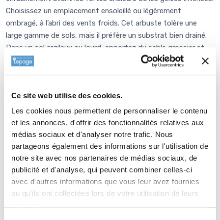
Choisissez un emplacement ensoleillé ou légèrement
ombragé, à l’abri des vents froids. Cet arbuste tolère une
large gamme de sols, mais il préfère un substrat bien drainé.
Dans un sol argileux ou lourd, apportez du sable grossier et
du compost pour améliorer la structure. Lors de la plantation,
creusez un trou deux fois plus large que la motte,
ameublissez la terre, et mélangez-la avec un compost mûr ou
Ce site web utilise des cookies.
un terreau de plantation. Installez la motte de façon que le
collet soit au niveau du sol, comblez avec votre mélange et
Les cookies nous permettent de personnaliser le contenu
tassez légèrement. Arrosez généreusement après la mise en
et les annonces, d'offrir des fonctionnalités relatives aux
place et paillez avec du
copeaux de bois
ou du paillage
médias sociaux et d'analyser notre trafic. Nous
(
miscanthus
ou
chanvre
)pour conserver l’humidité et
partageons également des informations sur l'utilisation de
notre site avec nos partenaires de médias sociaux, de
limiter les mauvaises herbes.
publicité et d'analyse, qui peuvent combiner celles-ci
avec d'autres informations que vous leur avez fournies
Entretien
ou qu'ils ont collectées lors de votre utilisation de leurs
services.