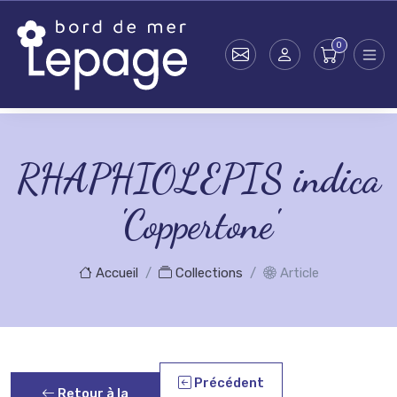
Skip to main content
RHAPHIOLEPIS indica
'Coppertone'
Accueil
Collections
Article
Précédent
Retour à la