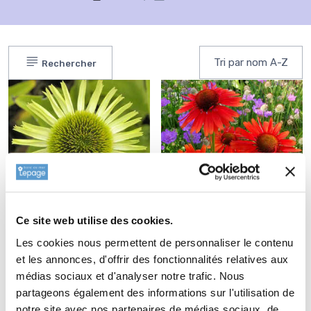
Rechercher
Ce site web utilise des cookies.
ECHINACEA 'Green
ECHINACEA 'Hot
Les cookies nous permettent de personnaliser le contenu
Jewel'®
Lava'®
et les annonces, d'offrir des fonctionnalités relatives aux
5,70 €
5,70 €
médias sociaux et d'analyser notre trafic. Nous
partageons également des informations sur l'utilisation de
notre site avec nos partenaires de médias sociaux, de