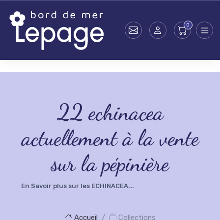
Skip to main content
testsearch - 0
22
echinacea
actuellement à la vente
sur la pépinière
En Savoir plus sur les ECHINACEA...
Accueil
Collections