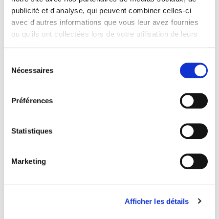
publicité et d'analyse, qui peuvent combiner celles-ci
avec d'autres informations que vous leur avez fournies
ou qu'ils ont collectées lors de votre utilisation de leurs
services.
Sélection
Nécessaires
du
consentement
ECHINACEA purpurea
ECHINACEA purpurea
'Fatal...
'Fountain Light Purple'
Préférences
5,70 €
5,70 €
Statistiques
Marketing
Afficher les détails