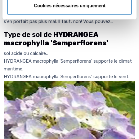
Cookies nécessaires uniquement
Invariablement nous répondons: La nature a vécu sans
l'homme et son sécateur durant des millénaires... et elle ne
s'en portait pas plus mal. Il faut, non! Vous pouvez...
Type de sol de
HYDRANGEA
macrophylla 'Semperflorens'
sol acide ou calcaire..
HYDRANGEA macrophylla 'Semperflorens' supporte le climat
maritime.
HYDRANGEA macrophylla 'Semperflorens' supporte le vent.