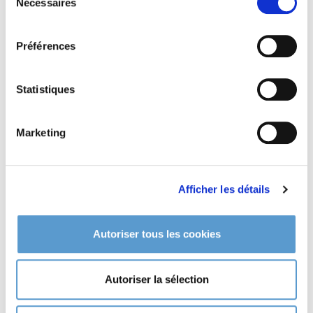
Nécessaires
du
plantation faire des apports de
terre de bruyère
ou de
consentement
tourbe mélangées à votre terre pour moitié. Et ensuite de
temps à autre, rajouter du sulfate d'alumine. Par la suite, une
Préférences
pelletée de compost de temps en temps sur le sol pour son
bonheur.
Statistiques
Entretien de
HYDRANGEA
macrophylla 'Semperflorens'
Marketing
A l’automne, vous pouvez supprimer les fleurs séchées pour
l’esthétique. En fin d’hiver, supprimer également le bois mort
et taillez les pointes afin de démultiplier les branches et ainsi
Afficher les détails
d'augmenter le nombre de fleurs. Si vous rabattez la plante
très courte, vous aurez très peu de fleurs l’été suivant. A
Autoriser tous les cookies
l’achat, dans le choix de vos hortensias, bien regarder la taille
adulte de la plante ! Cette démarche vous évitera bien des
travaux d’élagage. Exemple : Placer un hortensia ‘Hambourg’
Autoriser la sélection
pouvant dépasser 2 m sous une fenêtre à 1 m du sol…
Souvent il nous est demandé: Faut-il tailler les hortensias?