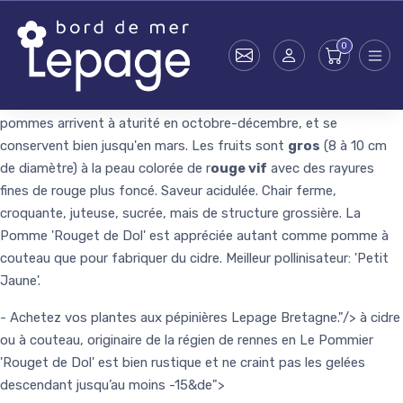
à cidre ou à couteau, originaire de la régien de rennes en Le
Pommier 'Rouget de Dol' est bien rustique et ne craint pas les
gelées descendant jusqu’au moins -15°C. Arborant un
port semi-
érigé
, ce petit arbre bien compact atteint en moyenne 4 mètres
de hauteur et d’envergure, avec de nombreuses ramifications. Ses
pommes arrivent à aturité en octobre-décembre, et se
conservent bien jusqu'en mars. Les fruits sont
gros
(8 à 10 cm
de diamètre) à la peau colorée de r
ouge vif
avec des rayures
fines de rouge plus foncé. Saveur acidulée. Chair ferme,
croquante, juteuse, sucrée, mais de structure grossière. La
Pomme 'Rouget de Dol' est appréciée autant comme pomme à
couteau que pour fabriquer du cidre. Meilleur pollinisateur: 'Petit
Jaune'.
- Achetez vos plantes aux pépinières Lepage Bretagne."/>
à cidre
ou à couteau, originaire de la régien de rennes en Le Pommier
'Rouget de Dol' est bien rustique et ne craint pas les gelées
Skip to main content
descendant jusqu’au moins -15&de">