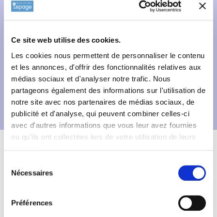
Ce site web utilise des cookies.
Les cookies nous permettent de personnaliser le contenu
et les annonces, d'offrir des fonctionnalités relatives aux
médias sociaux et d'analyser notre trafic. Nous
partageons également des informations sur l'utilisation de
notre site avec nos partenaires de médias sociaux, de
publicité et d'analyse, qui peuvent combiner celles-ci
avec d'autres informations que vous leur avez fournies
ou qu'ils ont collectées lors de votre utilisation de leurs
Description
Fiche technique
services.
Informations complémentaires
Sélection
Nécessaires
du
consentement
Informations botaniques
Préférences