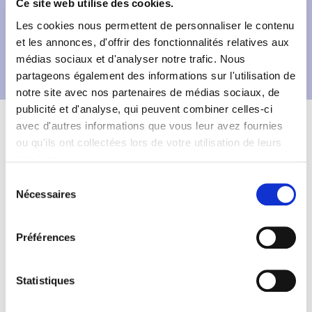
Ce site web utilise des cookies.
Les cookies nous permettent de personnaliser le contenu
et les annonces, d'offrir des fonctionnalités relatives aux
médias sociaux et d'analyser notre trafic. Nous
partageons également des informations sur l'utilisation de
notre site avec nos partenaires de médias sociaux, de
publicité et d'analyse, qui peuvent combiner celles-ci
Description
Fiche technique
avec d'autres informations que vous leur avez fournies
ou qu'ils ont collectées lors de votre utilisation de leurs
Informations complémentaires
services.
Sélection
Nécessaires
du
Type de sol de
CITRUS australasica
consentement
'Yellow'
Préférences
tout type de sol.
Statistiques