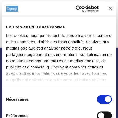
Ce site web utilise des cookies.
Les cookies nous permettent de personnaliser le contenu
et les annonces, d'offrir des fonctionnalités relatives aux
médias sociaux et d'analyser notre trafic. Nous
partageons également des informations sur l'utilisation de
nos plantes
notre site avec nos partenaires de médias sociaux, de
publicité et d'analyse, qui peuvent combiner celles-ci
avec d'autres informations que vous leur avez fournies
ou qu'ils ont collectées lors de votre utilisation de leurs
Toutes les plantes
services.
Arbres
Sélection
Nécessaires
Arbustes
du
consentement
Palmiers
Préférences
Bambous